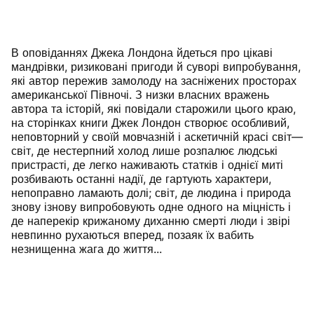
В оповіданнях Джека Лондона йдеться про цікаві
мандрівки, ризиковані пригоди й суворі випробування,
які автор пережив замолоду на засніжених просторах
американської Півночі. З низки власних вражень
автора та історій, які повідали старожили цього краю,
на сторінках книги Джек Лондон створює особливий,
неповторний у своїй мовчазній і аскетичній красі світ—
світ, де нестерпний холод лише розпалює людські
пристрасті, де легко наживають статків і однієї миті
розбивають останні надії, де гартують характери,
непоправно ламають долі; світ, де людина і природа
знову ізнову випробовують одне одного на міцність і
де наперекір крижаному диханню смерті люди і звірі
невпинно рухаються вперед, позаяк їх вабить
незнищенна жага до життя...