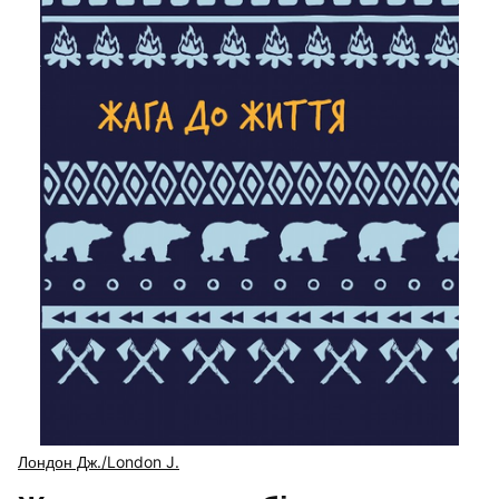
Лондон Дж./London J.