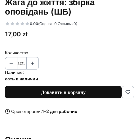
Жага до життя: збірка
оповідань (ШБ)
0.00
(Оценка: 0 Отзывы: 0)
Цена
17,00 zł
Количество
szt.
Наличие:
есть в наличии
Добавить в корзину
Срок отправки:
1-2 дня рабочих