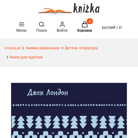
Товары в корзине: 0. See 
Open search engine
русский / zł
Меню
Поиск
Войти
Корзина
knizka.pl
Книжки українською
Дитяча література
Книги для підлітків