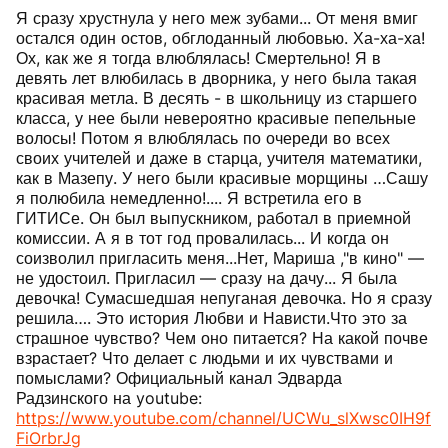
Я сразу хрустнула у него меж зубами... От меня вмиг
остался один остов, обглоданный любовью. Ха-ха-ха!
Ох, как же я тогда влюблялась! Смертельно! Я в
девять лет влюбилась в дворника, у него была такая
красивая метла. В десять - в школьницу из старшего
класса, у нее были невероятно красивые пепельные
волосы! Потом я влюблялась по очереди во всех
своих учителей и даже в старца, учителя математики,
как в Мазепу. У него были красивые морщины …Сашу
я полюбила немедленно!.... Я встретила его в
ГИТИСе. Он был выпускником, работал в приемной
комиссии. А я в тот год провалилась... И когда он
соизволил пригласить меня...Нет, Мариша ,"в кино" —
не удостоил. Пригласил — сразу на дачу... Я была
девочка! Сумасшедшая непуганая девочка. Но я сразу
решила…. Это история Любви и Нависти.Что это за
страшное чувство? Чем оно питается? На какой почве
взрастает? Что делает с людьми и их чувствами и
помыслами? Официальный канал Эдварда
Радзинского на youtube:
https://www.youtube.com/channel/UCWu_slXwsc0IH9f
FiOrbrJg