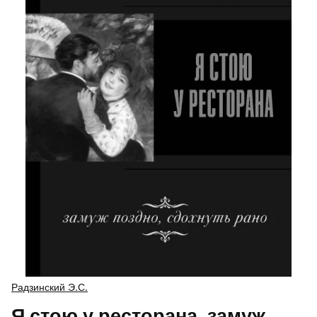
Радзинский Э.С.
Я стою у ресторана, замуж