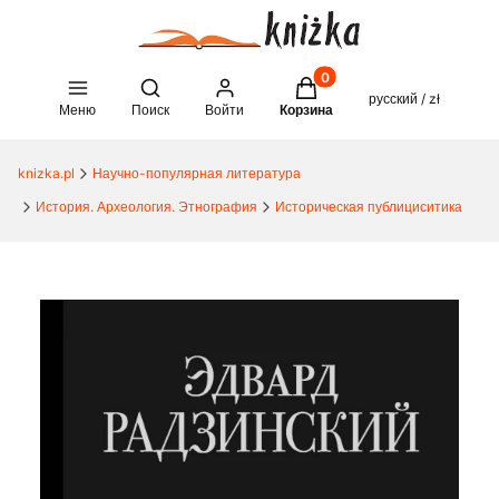
Товары в корзине: 0. See 
Open search engine
русский / zł
Меню
Поиск
Войти
Корзина
knizka.pl
Научно-популярная литература
История. Археология. Этнография
Историческая публициситика