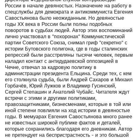
России в начале девяностых. Назначение на работу в
спецслужбы для демократа и антикоммуниста Евгения
Савостьянова было неожиданным. Но девяностые
годы XX века в России были полны подобных
поворотов в судьбах людей. Автор этих воспоминаний
лично участвовал в "похоронах" Коммунистической
партии Советского Союза, снимал гриф "секретно" с
истории Бутовского полигона, где в годы сталинских
репрессий были расстреляны тысячи человек, первым
наладил контакт с антидудаевской оппозицией в
Чечне, отвечал за кадровую политику в
администрации президента Ельцина. Среди тех, с кем
его столкнула судьба, были Андрей Сахаров и Михаил
Горбачёв, Юрий Лужков и Владимир Гусинский,
Сергей Степашин и Анатолий Чубайс. Читателя ждут
встречи с этими и другими политиками,
правозащитниками, бизнесменами, которые в той или
иной степени повлияли на ход истории в девяностые
годы. В мемуарах Евгения Савостьянова много ранее
не известных широкой публике фактов и деталей,
которые сохранились благодаря его дневникам. Автор
не претендует на беспристрастность - и это большой