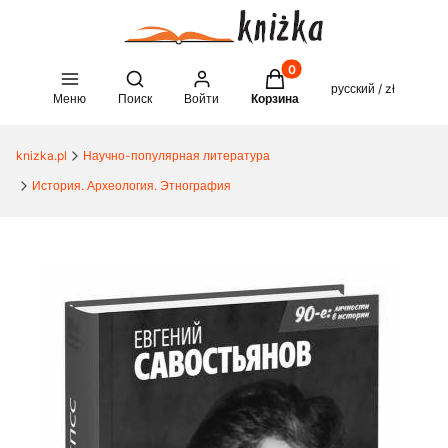
Товары в корзине: 0. See 
Open search engine
русский / zł
Меню
Поиск
Войти
Корзина
knizka.pl
Научно-популярная литература
История. Археология. Этнография