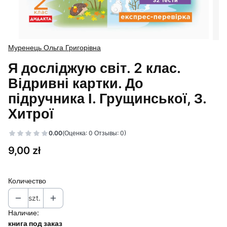
Муренець Ольга Григорівна
Я досліджую світ. 2 клас.
Відривні картки. До
підручника І. Грущинської, З.
Хитрої
0.00
(Оценка: 0 Отзывы: 0)
Цена
9,00 zł
Количество
szt.
Наличие:
книга под заказ