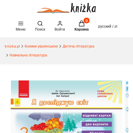
Товары в корзине: 0. See 
Open search engine
русский / zł
Меню
Поиск
Войти
Корзина
knizka.pl
Книжки українською
Дитяча література
Навчальна література