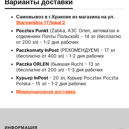
Варианты доставки
Самовывоз в г.Кракове из магазина на ул.
Starowiślna 17/lokal 2
Pocztex Punkt
(Żabka, АЗС Orlen, автоматах и
отделениях Почты Польской) - 14 зл (бесплатно
от 200 зл) - 1-2 дня рабочих
Paczkomaty InPost
(РЕКОМЕНДУЕМ) - 17 зл
(бесплатно от 400 зл) - 1-2 дня рабочих
Paczka ORLEN
(бывшая Ruch) - 13 зл
(бесплатно от 200 зл) -1-3 дня рабочих
Курьер InPost
- 20 зл, Курьер Pocztex Poczta
Polska - 15 зл - 1-2 дня рабочих
Международная доставка
Footer menu
ИНФОРМАЦИЯ