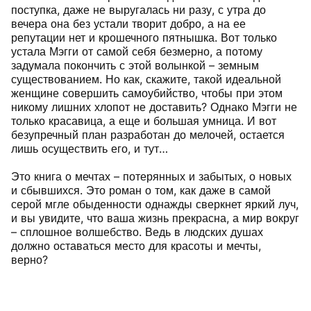
поступка, даже не выругалась ни разу, с утра до
вечера она без устали творит добро, а на ее
репутации нет и крошечного пятнышка. Вот только
устала Мэгги от самой себя безмерно, а потому
задумала покончить с этой волынкой – земным
существованием. Но как, скажите, такой идеальной
женщине совершить самоубийство, чтобы при этом
никому лишних хлопот не доставить? Однако Мэгги не
только красавица, а еще и большая умница. И вот
безупречный план разработан до мелочей, остается
лишь осуществить его, и тут…
Это книга о мечтах – потерянных и забытых, о новых
и сбывшихся. Это роман о том, как даже в самой
серой мгле обыденности однажды сверкнет яркий луч,
и вы увидите, что ваша жизнь прекрасна, а мир вокруг
– сплошное волшебство. Ведь в людских душах
должно оставаться место для красоты и мечты,
верно?