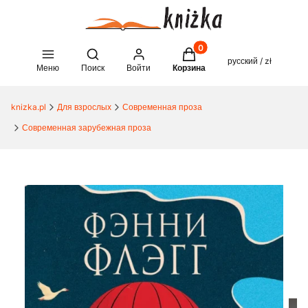
Товары в корзине: 0. See 
Open search engine
русский / zł
Меню
Поиск
Войти
Корзина
knizka.pl
Для взрослых
Современная проза
Современная зарубежная проза