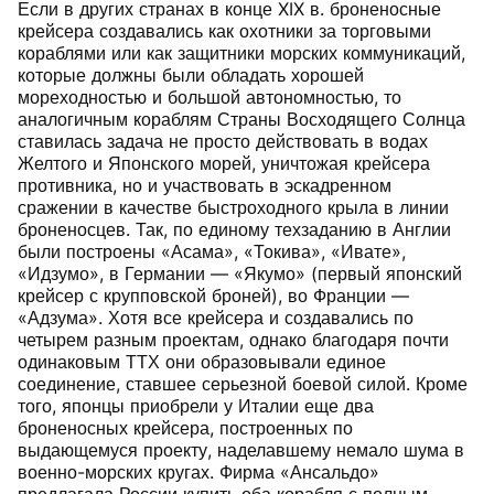
Если в других странах в конце XIX в. броненосные
крейсера создавались как охотники за торговыми
кораблями или как защитники морских коммуникаций,
которые должны были обладать хорошей
мореходностью и большой автономностью, то
аналогичным кораблям Страны Восходящего Солнца
ставилась задача не просто действовать в водах
Желтого и Японского морей, уничтожая крейсера
противника, но и участвовать в эскадренном
сражении в качестве быстроходного крыла в линии
броненосцев. Так, по единому техзаданию в Англии
были построены «Асама», «Токива», «Ивате»,
«Идзумо», в Германии — «Якумо» (первый японский
крейсер с крупповской броней), во Франции —
«Адзума». Хотя все крейсера и создавались по
четырем разным проектам, однако благодаря почти
одинаковым ТТХ они образовывали единое
соединение, ставшее серьезной боевой силой. Кроме
того, японцы приобрели у Италии еще два
броненосных крейсера, построенных по
выдающемуся проекту, наделавшему немало шума в
военно-морских кругах. Фирма «Ансальдо»
предлагала России купить оба корабля с полным