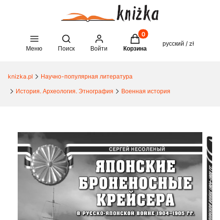
Товары в корзине: 0. See 
Open search engine
русский / zł
Меню
Поиск
Войти
Корзина
knizka.pl
Научно-популярная литература
История. Археология. Этнография
Военная история