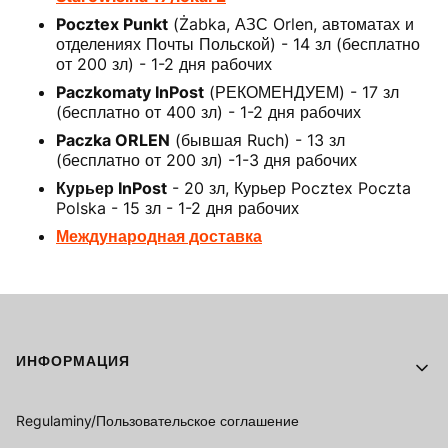
Pocztex Punkt
(Żabka, АЗС Orlen, автоматах и
отделениях Почты Польской) - 14 зл (бесплатно
от 200 зл) - 1-2 дня рабочих
Paczkomaty InPost
(РЕКОМЕНДУЕМ) - 17 зл
(бесплатно от 400 зл) - 1-2 дня рабочих
Paczka ORLEN
(бывшая Ruch) - 13 зл
(бесплатно от 200 зл) -1-3 дня рабочих
Курьер InPost
- 20 зл, Курьер Pocztex Poczta
Polska - 15 зл - 1-2 дня рабочих
Международная доставка
Footer menu
ИНФОРМАЦИЯ
Regulaminy/Пользовательское соглашение