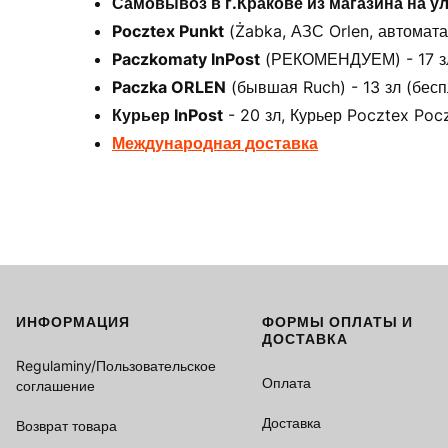
Самовывоз в г.Кракове из магазина на у
Pocztex Punkt
(Żabka, АЗС Orlen, автоматах
Paczkomaty InPost
(РЕКОМЕНДУЕМ) - 17 зл 
Paczka ORLEN
(бывшая Ruch) - 13 зл (бесп
Курьер InPost
- 20 зл, Курьер Pocztex Pocz
Международная доставка
ИНФОРМАЦИЯ
ФОРМЫ ОПЛАТЫ И
Footer menu
ДОСТАВКА
Regulaminy/Пользовательское
Оплата
соглашение
Доставка
Возврат товара