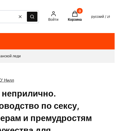
Товары в корзине: 0. See det
русский / zł
Очистить
Поиск
Войти
Корзина
ианской леди
О' Нилл
 неприлично.
оводство по сексу,
ерам и премудростям
ужества для