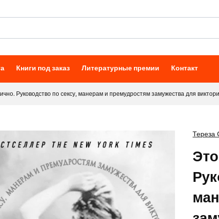
та
Книги под заказ
Литературные премии
Контакт
ично. Руководство по сексу, манерам и премудростям замужества для виктор
Тереза 
Это
Рук
ман
зам