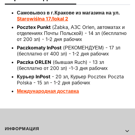
Самовывоз в г.Кракове из магазина на ул.
Starowiślna 17/lokal 2
Pocztex Punkt
(Żabka, АЗС Orlen, автоматах и
отделениях Почты Польской) - 14 зл (бесплатно
от 200 зл) - 1-2 дня рабочих
Paczkomaty InPost
(РЕКОМЕНДУЕМ) - 17 зл
(бесплатно от 400 зл) - 1-2 дня рабочих
Paczka ORLEN
(бывшая Ruch) - 13 зл
(бесплатно от 200 зл) -1-3 дня рабочих
Курьер InPost
- 20 зл, Курьер Pocztex Poczta
Polska - 15 зл - 1-2 дня рабочих
Международная доставка
Footer menu
ИНФОРМАЦИЯ