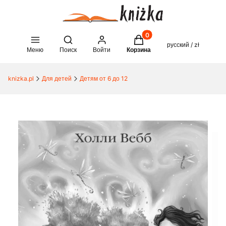
Товары в корзине: 0. See 
Open search engine
русский / zł
Меню
Поиск
Войти
Корзина
knizka.pl
Для детей
Детям от 6 до 12