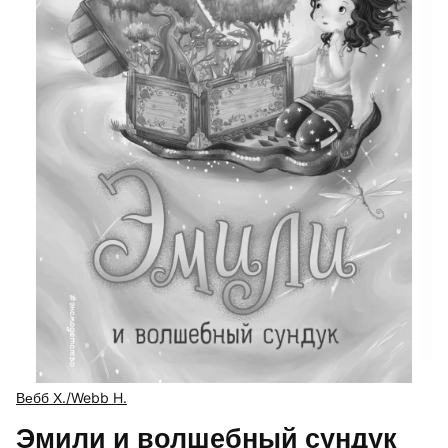
Вебб Х./Webb H.
Эмили и волшебный сундук