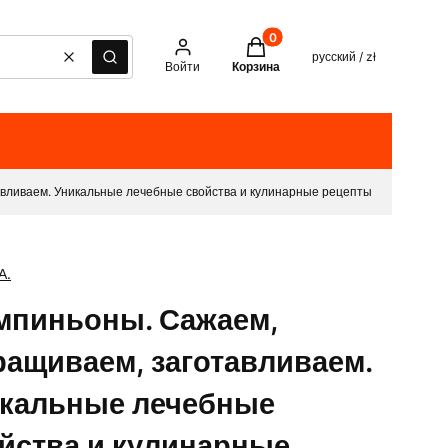
Товары в корзине: 0. See det
русский / zł
Очистить
Поиск
Войти
Корзина
вливаем. Уникальные лечебные свойства и кулинарные рецепты
А.
пиньоны. Сажаем,
ащиваем, заготавливаем.
кальные лечебные
йства и кулинарные