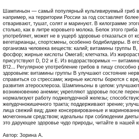
Шампиньон — самый популярный культивируемый гриб в
например, на территории России за год составляет боле
отваривают, тушат, солят и маринуют. В килограмме это
столько, как в литре коровьего молока. Белок этого гриб
употребляет, может не в ущерб здоровью отказаться от к
вегетарианцы, спортсмены, особенно бодибилдеры. В его
организма человека веществ: калий; витамины группы В, 
фосфор; жирные кислоты Омега­6; клетчатка. Из жирора
присутствуют D, D2 и E. Из водорастворимых — витамины C
B12… Регулярное употребление грибов в пищу способно
здоровьем: витамины группы В улучшают состояние нерв
справиться со стрессами; жирные кислоты борются с вр
развития атеросклероза. Шампиньоны в целом: улучшают
возникновению анемии; укрепляют здоровье после перен
нормализуют работу поджелудочной железы; способствую
желудочно­кишечного тракта; поддерживают зрение; улуч
лица свежий вид; даже консервированные и маринован
мочегонным средством; идеальны при соблюдении диеты, 
это дарующее здоровье чудо природы, читайте в нашей к
Автор: Зорина А.