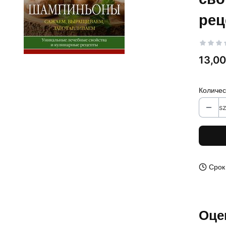
рец
Цена
13,00
Количес
sz
Срок
Оце