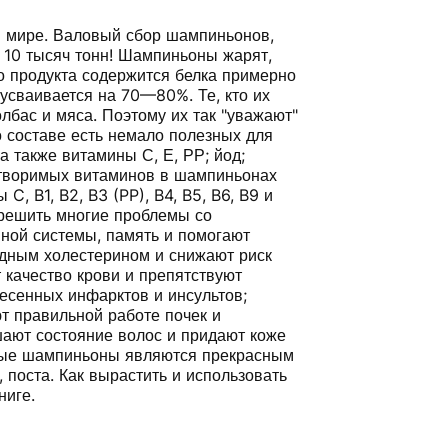
 мире. Валовый сбор шампиньонов,
е 10 тысяч тонн! Шампиньоны жарят,
го продукта содержится белка примерно
а усваивается на 70—80%. Те, кто их
олбас и мяса. Поэтому их так "уважают"
 составе есть немало полезных для
а также витамины С, Е, РР; йод;
створимых витаминов в шампиньонах
, B1, B2, B3 (PP), B4, B5, B6, B9 и
 решить многие проблемы со
ной системы, память и помогают
едным холестерином и снижают риск
 качество крови и препятствуют
есенных инфарктов и инсультов;
т правильной работе почек и
шают состояние волос и придают коже
ные шампиньоны являются прекрасным
поста. Как вырастить и использовать
ниге.