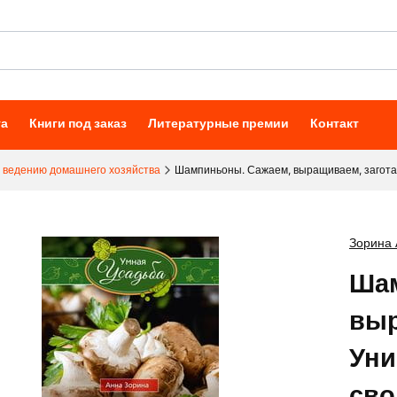
та
Книги под заказ
Литературные премии
Контакт
 ведению домашнего хозяйства
Шампиньоны. Сажаем, выращиваем, загота
Зорина 
Шам
выр
Уни
сво