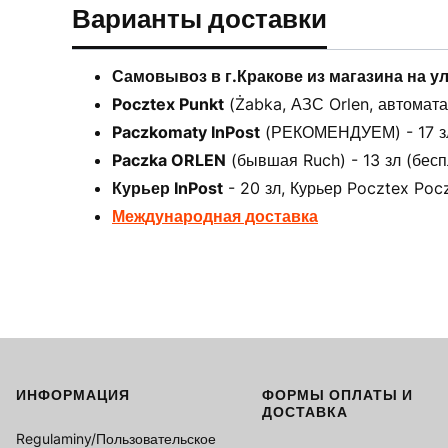
Варианты доставки
Самовывоз в г.Кракове из магазина на у
Pocztex Punkt
(Żabka, АЗС Orlen, автоматах
Paczkomaty InPost
(РЕКОМЕНДУЕМ) - 17 зл 
Paczka ORLEN
(бывшая Ruch) - 13 зл (бесп
Курьер InPost
- 20 зл, Курьер Pocztex Pocz
Международная доставка
ИНФОРМАЦИЯ
ФОРМЫ ОПЛАТЫ И
Footer menu
ДОСТАВКА
Regulaminy/Пользовательское