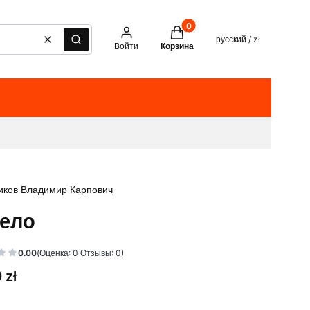
Товары в корзине: 0. See det
русский / zł
Очистить
Поиск
Войти
Корзина
иков Владимир Карпович
ело
0.00
(Оценка: 0 Отзывы: 0)
 zł