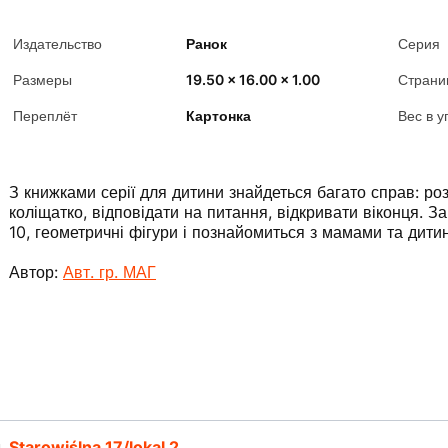
Издательство
Ранок
Серия
Размеры
19.50 x 16.00 x 1.00
Страни
Переплёт
Картонка
Вес в у
З книжками серії для дитини знайдеться багато справ: роз
коліщатко, відповідати на питання, відкривати віконця. 
10, геометричні фігури і познайомиться з мамами та дити
Автор:
Авт. гр. МАГ
л.
Starowiślna 17/lokal 2