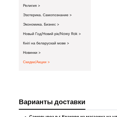
Религия
Эзотерика. Самопознание
Экономика. Бизнес
Новый Год/Новий рік/Nowy Rok
Кнігі на беларускай мове
Новинки
Скидки/Акции
End of menu
Варианты доставки
Самовывоз в г.Кракове из магазина на у