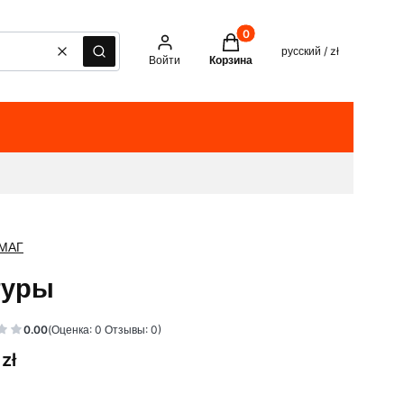
Товары в корзине: 0. See det
русский / zł
Очистить
Поиск
Войти
Корзина
 МАГ
гуры
0.00
(Оценка: 0 Отзывы: 0)
zł