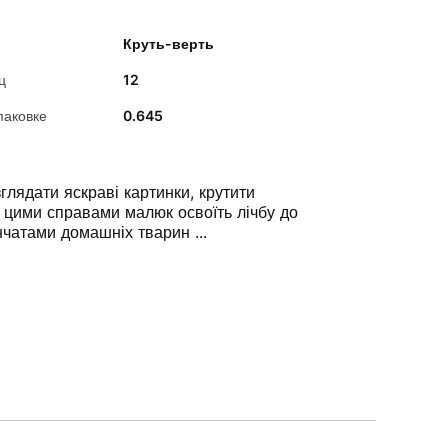
Круть-верть
ц
12
паковке
0.645
глядати яскраві картинки, крутити
За цими справами малюк освоїть лічбу до
нчатами домашніх тварин ...