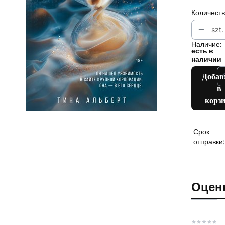
Количест
szt.
Наличие:
есть в
наличии
Добав
в
корз
Срок
отправки:
Оцен