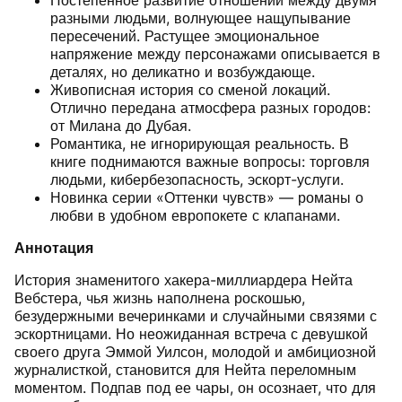
Постепенное развитие отношений между двумя
разными людьми, волнующее нащупывание
пересечений. Растущее эмоциональное
напряжение между персонажами описывается в
деталях, но деликатно и возбуждающе.
Живописная история со сменой локаций.
Отлично передана атмосфера разных городов:
от Милана до Дубая.
Романтика, не игнорирующая реальность. В
книге поднимаются важные вопросы: торговля
людьми, кибербезопасность, эскорт-услуги.
Новинка серии «Оттенки чувств» — романы о
любви в удобном европокете с клапанами.
Аннотация
История знаменитого хакера-миллиардера Нейта
Вебстера, чья жизнь наполнена роскошью,
безудержными вечеринками и случайными связями с
эскортницами. Но неожиданная встреча с девушкой
своего друга Эммой Уилсон, молодой и амбициозной
журналисткой, становится для Нейта переломным
моментом. Подпав под ее чары, он осознает, что для