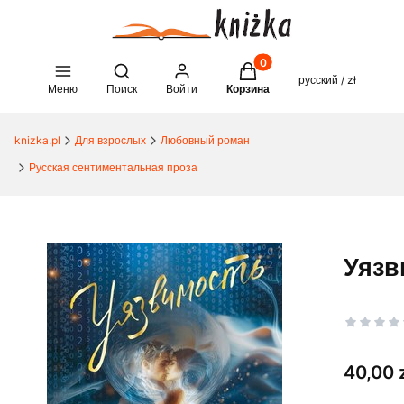
Товары в корзине: 0. See 
Open search engine
русский / zł
Меню
Поиск
Войти
Корзина
knizka.pl
Для взрослых
Любовный роман
Русская сентиментальная проза
Уязв
Цена
40,00 