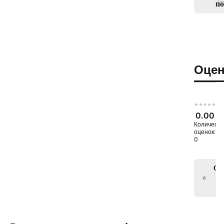
п
Оцен
0.00
Количеств
оценок:
0
Ос
от
к