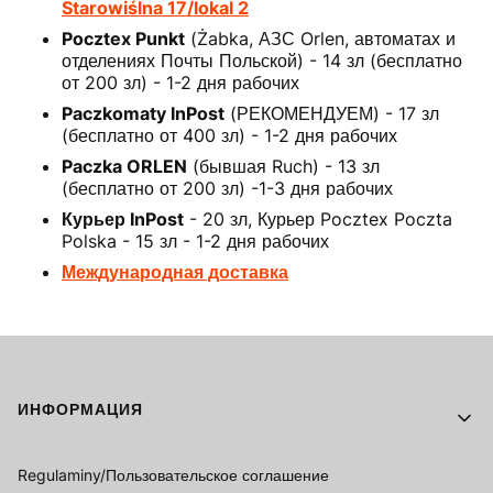
Starowiślna 17/lokal 2
Pocztex Punkt
(Żabka, АЗС Orlen, автоматах и
отделениях Почты Польской) - 14 зл (бесплатно
от 200 зл) - 1-2 дня рабочих
Paczkomaty InPost
(РЕКОМЕНДУЕМ) - 17 зл
(бесплатно от 400 зл) - 1-2 дня рабочих
Paczka ORLEN
(бывшая Ruch) - 13 зл
(бесплатно от 200 зл) -1-3 дня рабочих
Курьер InPost
- 20 зл, Курьер Pocztex Poczta
Polska - 15 зл - 1-2 дня рабочих
Международная доставка
Footer menu
ИНФОРМАЦИЯ
Regulaminy/Пользовательское соглашение