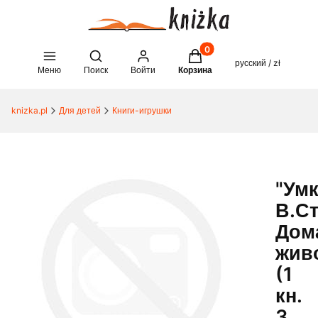
Товары в корзине: 0. See 
Open search engine
русский / zł
Меню
Поиск
Войти
Корзина
knizka.pl
Для детей
Книги-игрушки
"Умк
В.Ст
Дом
жив
(1
кн.
3