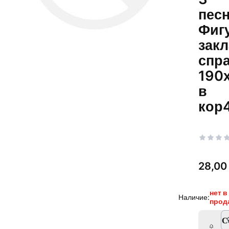
песн
Фиг
зак
спра
190
в
кор
Цена
28,00 
нет в
Наличие:
прод
С