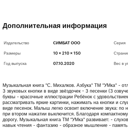
Дополнительная информация
Издательство
СИМБАТ ООО
Серия
Размеры
10 x 210 x 150
Страни
Год выпуска
07.10.2020
Вес в у
Музыкальная книга "С. Михалков. Азбука" ТМ "УМка" - о
3 звуковых кнопки в виде звёздочек - 3 песенки (3 озвуч
буквы - красочные иллюстрации Ребёнок с удовольствием
рассматривать яркие картинки, нажимать на кнопки и сл
виде песенок. Малыш легко освоит включение звука: по 
при втором нажатии выключится. Благодаря компактному 
дорогу. Музыкальная книга ТМ "УМка" развивает: - слухо
навык чтения - фантазию - образное мышление - память 