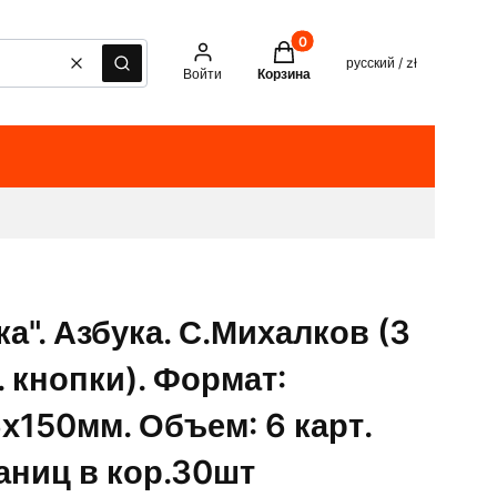
Товары в корзине: 0. See det
русский / zł
Очистить
Поиск
Войти
Корзина
ка". Азбука. С.Михалков (3
. кнопки). Формат:
х150мм. Объем: 6 карт.
аниц в кор.30шт