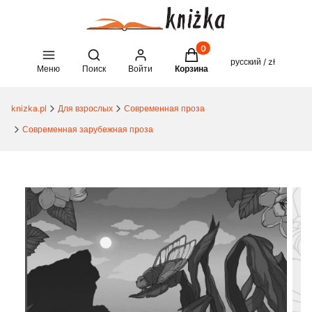
Товары в корзине: 0. See 
Open search engine
русский / zł
Меню
Поиск
Войти
Корзина
knizka.pl
Для взрослых
Современная проза
Современная зарубежная проза