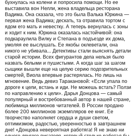
бухнулась на колени и попросила помощи. Но ее
выставила вон Нелли, жена владельца ресторана
Вадима. Она сказала, что это была Валька Юркина —
первая жена Вадима; дескать, та отравила тортом с
ядом его мать и невестку. А теперь вернулась с зоны
и ходит к ним. Юркина оказалась настойчивой: она
подкараулила Вилку и Степана в подъезде их дома,
умоляя ее выслушать. Ее якобы оклеветали, она
никого не убивала… Детективы стали выяснять детали
старой истории. Всех фигурантов дела нельзя было
назвать белыми и пушистыми. А когда шаг за шагом
сыщики вышли еще на целую серию подозрительных
смертей, Виола впервые растерялась. Но лишь на
мгновение. Ведь девиз Таракановой: «Если упала по
дороге к цели, встань и иди. Не можешь встать? Ползи
по направлению к цели». Дарья Донцова — самый
популярный и востребованный автор в нашей стране,
любимица миллионов читателей. В России продано
более 200 миллионов экземпляров ее книг. Ее
творчество наполняет сердца и души светом,
оптимизмом, радостью, уверенностью в завтрашнем
дне! «Донцова невероятная работяга! Я не знаю ни
одного другого писателя, который столько работал бы.