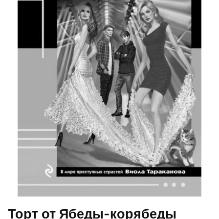
Торт от Ябеды-корябеды