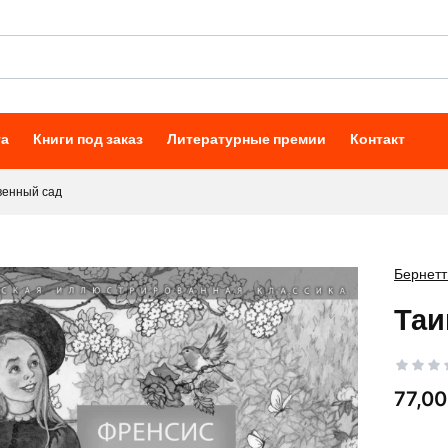
та
Книги под заказ
Литературные премии
Контакт
венный сад
Бернетт 
Таи
Цена
77,00