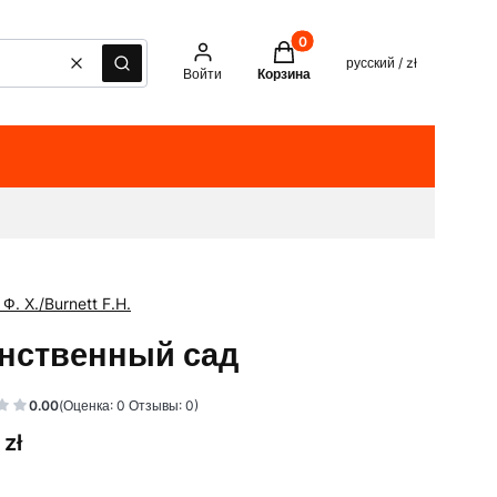
Товары в корзине: 0. See det
русский / zł
Очистить
Поиск
Войти
Корзина
Ф. Х./Burnett F.H.
нственный сад
0.00
(Оценка: 0 Отзывы: 0)
 zł