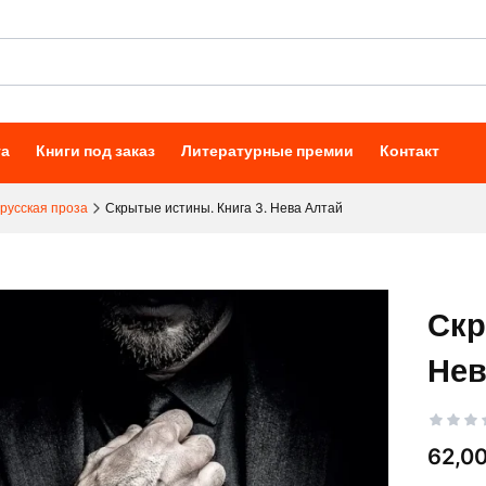
та
Книги под заказ
Литературные премии
Контакт
русская проза
Скрытые истины. Книга 3. Нева Алтай
Скр
Нев
Цена
62,00