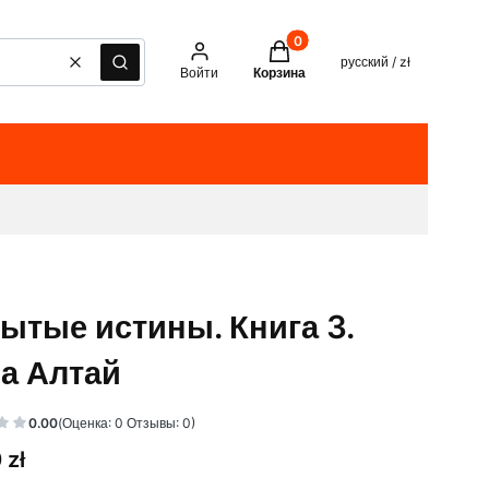
Товары в корзине: 0. See det
русский / zł
Очистить
Поиск
Войти
Корзина
ытые истины. Книга 3.
а Алтай
0.00
(Оценка: 0 Отзывы: 0)
 zł