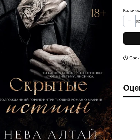
Количес
sz
Срок
Оце