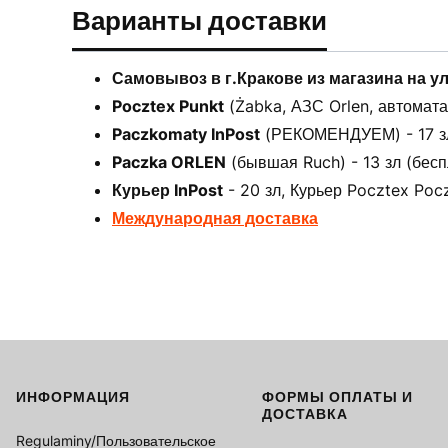
Варианты доставки
Самовывоз в г.Кракове из магазина на у
Pocztex Punkt
(Żabka, АЗС Orlen, автоматах
Paczkomaty InPost
(РЕКОМЕНДУЕМ) - 17 зл 
Paczka ORLEN
(бывшая Ruch) - 13 зл (бесп
Курьер InPost
- 20 зл, Курьер Pocztex Pocz
Международная доставка
ИНФОРМАЦИЯ
ФОРМЫ ОПЛАТЫ И
Footer menu
ДОСТАВКА
Regulaminy/Пользовательское