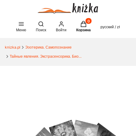
Товары в корзине: 0. See 
Open search engine
русский / zł
Меню
Поиск
Войти
Корзина
knizka.pl
Эзотерика. Самопознание
Тайные явления. Экстрасенсорика. Биоэнергетика