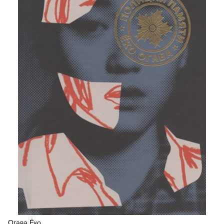
Огава Ёко