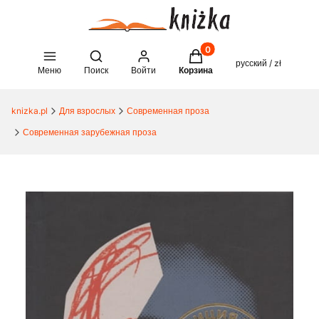
Товары в корзине: 0. See 
Open search engine
русский / zł
Меню
Поиск
Войти
Корзина
knizka.pl
Для взрослых
Современная проза
Современная зарубежная проза