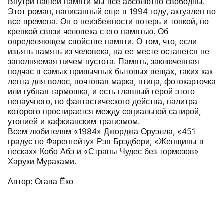
Внутри нашей памяти мы все абсолютно свободны.
Этот роман, написанный еще в 1994 году, актуален во
все времена. Он о неизбежности потерь и тонкой, но
крепкой связи человека с его памятью. Об
определяющем свойстве памяти. О том, что, если
изъять память из человека, на ее месте останется не
заполняемая ничем пустота. Память, заключенная
подчас в самых привычных бытовых вещах, таких как
лента для волос, почтовая марка, птица, фотокарточка
или губная гармошка, и есть главный герой этого
ненаучного, но фантастического действа, палитра
которого простирается между социальной сатирой,
утопией и кафкианским трагизмом.
Всем любителям «1984» Джорджа Оруэлла, «451
градус по Фаренгейту» Рэя Брэдбери, «Женщины в
песках» Кобо Абэ и «Страны Чудес без тормозов»
Харуки Мураками.
Автор: Огава Ёко