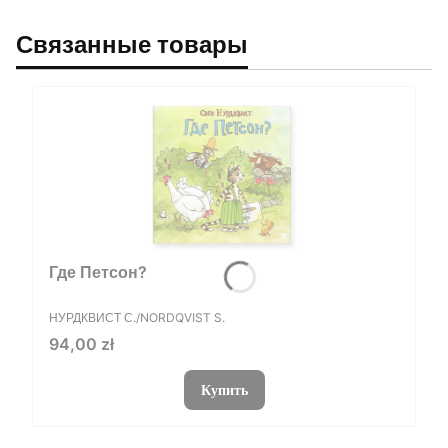
Связанные товары
Где Петсон?
ПРОИЗВОДИТЕЛЬ
НУРДКВИСТ С./NORDQVIST S.
Цена
94,00 zł
Купить