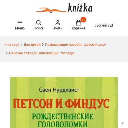
Товары в корзине: 0. See 
Open search engine
русский / zł
Меню
Поиск
Войти
Корзина
knizka.pl
Для детей
Развивающие пособия. Детский досуг
Рабочие тетради, аппликации, тетради Kumon, задания для детей