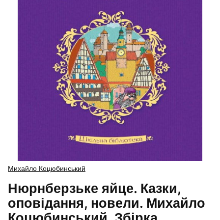
Михайло Коцюбинський
Нюрнберзьке яйце. Казки,
оповідання, новели. Михайло
Коцюбинський. Збірка