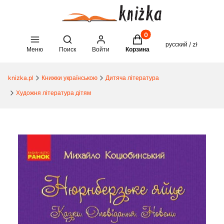
Товары в корзине: 0. See 
Open search engine
русский / zł
Меню
Поиск
Войти
Корзина
knizka.pl
Книжки українською
Дитяча література
Художня література дітям