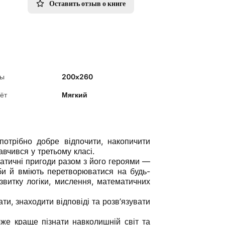
Оставить отзыв о книге
ры
200х260
ёт
Мягкий
 потрібно добре відпочити, накопичити
навчився у третьому класі.
атичні пригоди разом з його героями —
и й вміють перетворюватися на будь-
звитку логіки, мислення, математичних
и, знаходити відповіді та розв’язувати
е краще пізнати навколишній світ та