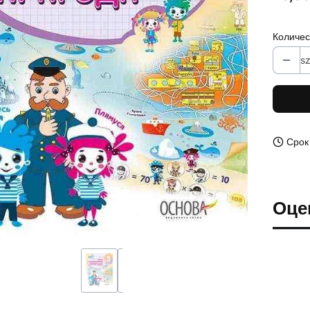
Количес
sz
Срок
Оце