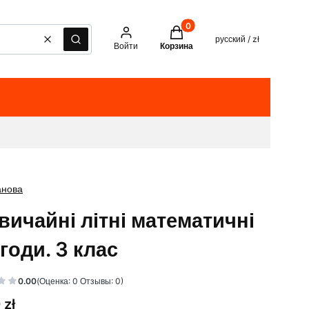
Товары в корзине: 0. See det
русский / zł
Очистить
Поиск
Войти
Корзина
анова
вичайні літні математичні
годи. 3 клас
0.00
(Оценка: 0 Отзывы: 0)
 zł