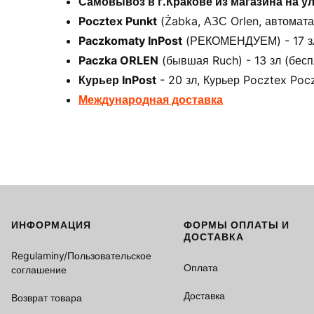
Самовывоз в г.Кракове из магазина на у
Pocztex Punkt
(Żabka, АЗС Orlen, автоматах
Paczkomaty InPost
(РЕКОМЕНДУЕМ) - 17 зл 
Paczka ORLEN
(бывшая Ruch) - 13 зл (бесп
Курьер InPost
- 20 зл, Курьер Pocztex Pocz
Международная доставка
ИНФОРМАЦИЯ
ФОРМЫ ОПЛАТЫ И
Footer menu
ДОСТАВКА
Regulaminy/Пользовательское
Оплата
соглашение
Доставка
Возврат товара