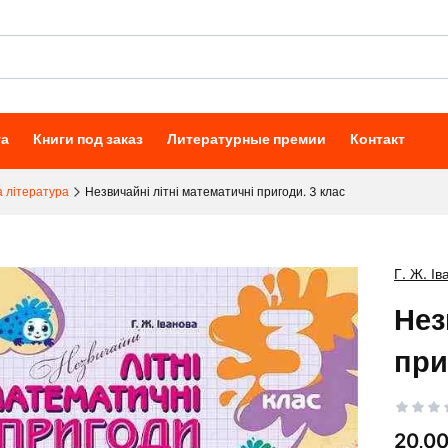
та
Книги под заказ
Литературные премии
Контакт
 література
Незвичайні літні математичні пригоди. 3 клас
Г. Ж. Ів
Нез
при
Цена
20,00