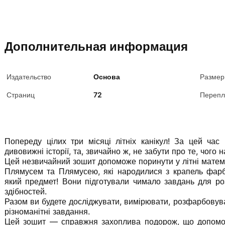
Дополнительная информация
Издательство
Основа
Разме
Страниц
72
Перепл
Попереду цілих три місяці літніх канікул! За цей час
дивовижні історії, та, звичайно ж, не забути про те, чого 
Цей незвичайний зошит допоможе поринути у літні матем
Плямусем та Плямусею, які народилися з крапель фарб
який предмет! Вони підготували чимало завдань для ро
здібностей.
Разом ви будете досліджувати, вимірювати, розфарбовуват
різноманітні завдання.
Цей зошит — справжня захоплива подорож, що допомож