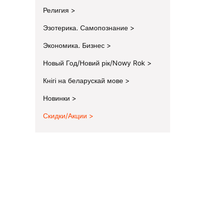
Религия
Эзотерика. Самопознание
Экономика. Бизнес
Новый Год/Новий рік/Nowy Rok
Кнігі на беларускай мове
Новинки
Скидки/Акции
End of menu