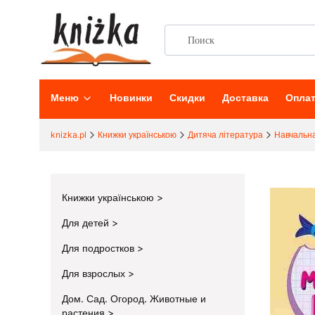
Меню
Новинки
Скидки
Доставка
Опла
knizka.pl
Книжки українською
Дитяча література
Навчальна
Книжки українською
Для детей
Для подростков
Для взрослых
Дом. Сад. Огород. Животные и
растения