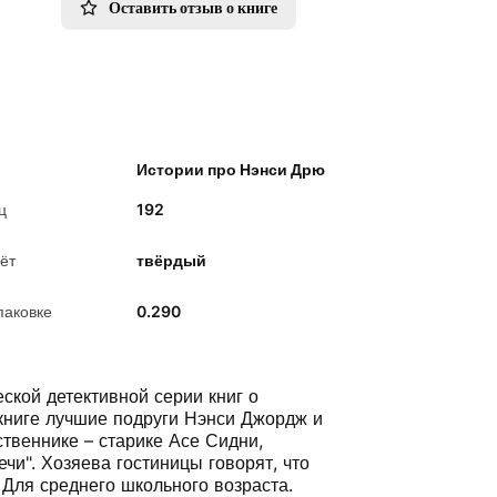
Оставить отзыв о книге
Истории про Нэнси Дрю
ц
192
ёт
твёрдый
паковке
0.290
ской детективной серии книг о
книге лучшие подруги Нэнси Джордж и
твеннике – старике Асе Сидни,
чи". Хозяева гостиницы говорят, что
? Для среднего школьного возраста.