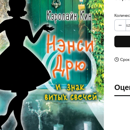
Количес
sz
Срок
Оце