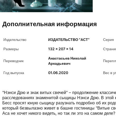
Дополнительная информация
Издательство
ИЗДАТЕЛЬСТВО "АСТ"
Серия
Размеры
132 x 207 x 14
Страни
Анастасьев Николай
Переводчик
Перепл
Аркадьевич
Год выпуска
01.06.2020
Вес в у
"Нэнси Дрю и знак витых свечей" – продолжение классиче
расследованиях знаменитой сыщицы Нэнси Дрю. В этой 
Бесс просят юную сыщицу разузнать подробно об их родс
который безвылазно живет в башне гостиницы "Витые све
Аса не хочет никого видеть, но так ли это на самом деле