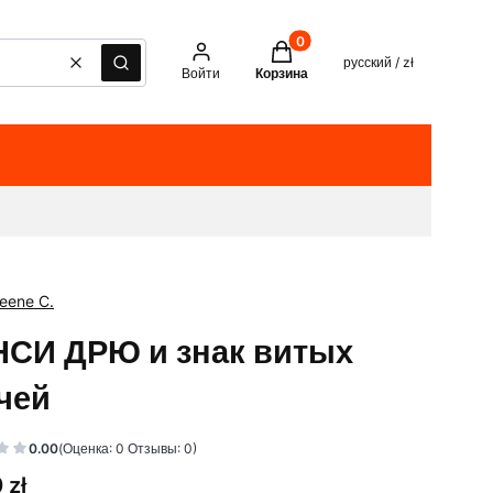
Товары в корзине: 0. See det
русский / zł
Очистить
Поиск
Войти
Корзина
Keene C.
СИ ДРЮ и знак витых
чей
0.00
(Оценка: 0 Отзывы: 0)
 zł