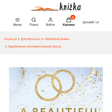
Товары в корзине: 0. See 
Open search engine
русский / zł
Меню
Поиск
Войти
Корзина
knizka.pl
Для взрослых
Любовный роман
Зарубежная сентиментальная проза