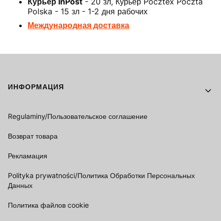
Курьер InPost
- 20 зл, Курьер Pocztex Poczta
Polska - 15 зл - 1-2 дня рабочих
Международная доставка
Footer menu
ИНФОРМАЦИЯ
Regulaminy/Пользовательское соглашение
Возврат товара
Рекламация
Polityka prywatności/Политика Обработки Персональных
Данных
Политика файлов cookie