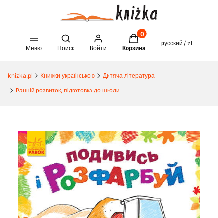
Товары в корзине: 0. See 
Open search engine
русский / zł
Меню
Поиск
Войти
Корзина
knizka.pl
Книжки українською
Дитяча література
Ранній розвиток, підготовка до школи