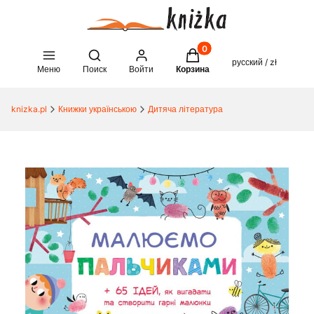
Товары в корзине: 0. See 
Open search engine
русский / zł
Меню
Поиск
Войти
Корзина
knizka.pl
Книжки українською
Дитяча література