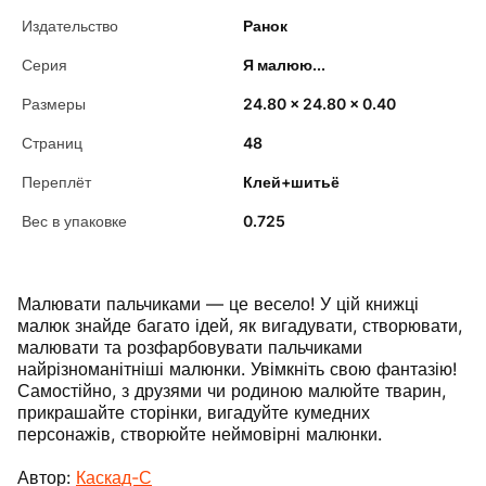
Издательство
Ранок
Серия
Я малюю...
Размеры
24.80 x 24.80 x 0.40
Страниц
48
Переплёт
Клей+шитьё
Вес в упаковке
0.725
Малювати пальчиками — це весело! У цій книжці
малюк знайде багато ідей, як вигадувати, створювати,
малювати та розфарбовувати пальчиками
найрізноманітніші малюнки. Увімкніть свою фантазію!
Самостійно, з друзями чи родиною малюйте тварин,
прикрашайте сторінки, вигадуйте кумедних
персонажів, створюйте неймовірні малюнки.
Автор:
Каскад-С