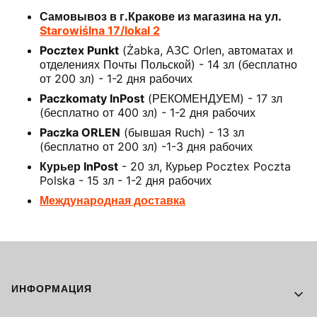
Самовывоз в г.Кракове из магазина на ул.
Starowiślna 17/lokal 2
Pocztex Punkt
(Żabka, АЗС Orlen, автоматах и
отделениях Почты Польской) - 14 зл (бесплатно
от 200 зл) - 1-2 дня рабочих
Paczkomaty InPost
(РЕКОМЕНДУЕМ) - 17 зл
(бесплатно от 400 зл) - 1-2 дня рабочих
Paczka ORLEN
(бывшая Ruch) - 13 зл
(бесплатно от 200 зл) -1-3 дня рабочих
Курьер InPost
- 20 зл, Курьер Pocztex Poczta
Polska - 15 зл - 1-2 дня рабочих
Международная доставка
Footer menu
ИНФОРМАЦИЯ