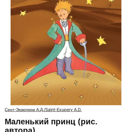
Сент-Экзюпери А.Д./Saint-Exupery A.D.
Маленький принц (рис.
автора)