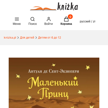
Товары в корзине: 0. See 
Open search engine
русский / zł
Меню
Поиск
Войти
Корзина
knizka.pl
Для детей
Детям от 6 до 12