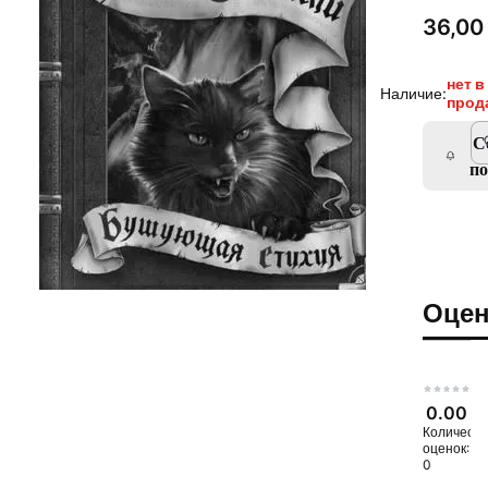
Цена
36,00 
нет в
Наличие:
прод
С
п
Оцен
0.00
Количеств
оценок:
0