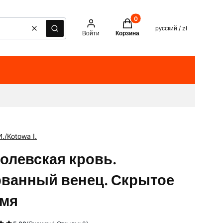
Товары в корзине: 0. See det
русский / zł
Очистить
Поиск
Войти
Корзина
./Kotowa I.
олевская кровь.
ванный венец. Скрытое
мя