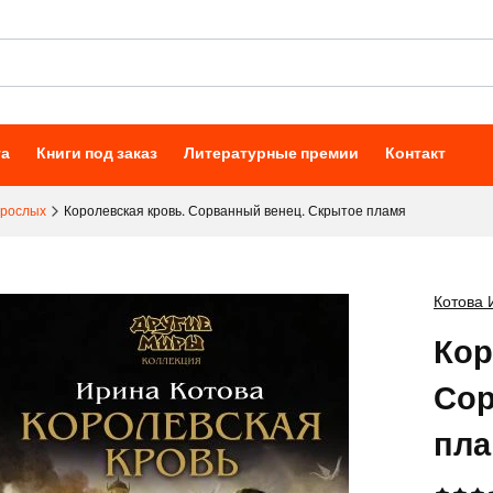
та
Книги под заказ
Литературные премии
Контакт
зрослых
Королевская кровь. Сорванный венец. Скрытое пламя
Котова И
Кор
Сор
пла