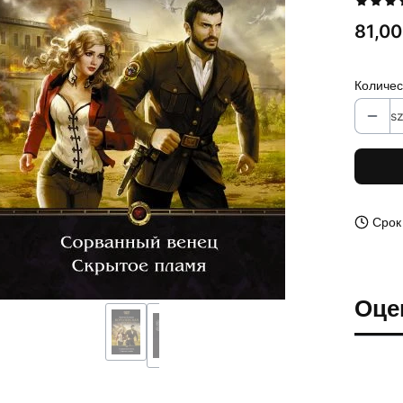
Цена
81,00
Количес
sz
Срок
Оце