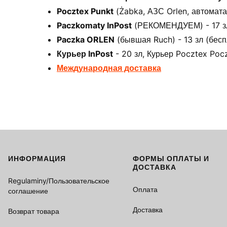
Pocztex Punkt
(Żabka, АЗС Orlen, автоматах
Paczkomaty InPost
(РЕКОМЕНДУЕМ) - 17 зл 
Paczka ORLEN
(бывшая Ruch) - 13 зл (бесп
Курьер InPost
- 20 зл, Курьер Pocztex Pocz
Международная доставка
ИНФОРМАЦИЯ
ФОРМЫ ОПЛАТЫ И
Footer menu
ДОСТАВКА
Regulaminy/Пользовательское
Оплата
соглашение
Доставка
Возврат товара