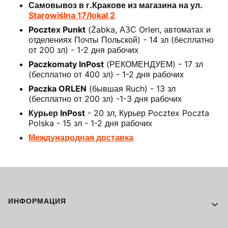
Самовывоз в г.Кракове из магазина на ул.
Starowiślna 17/lokal 2
Pocztex Punkt
(Żabka, АЗС Orlen, автоматах и
отделениях Почты Польской) - 14 зл (бесплатно
от 200 зл) - 1-2 дня рабочих
Paczkomaty InPost
(РЕКОМЕНДУЕМ) - 17 зл
(бесплатно от 400 зл) - 1-2 дня рабочих
Paczka ORLEN
(бывшая Ruch) - 13 зл
(бесплатно от 200 зл) -1-3 дня рабочих
Курьер InPost
- 20 зл, Курьер Pocztex Poczta
Polska - 15 зл - 1-2 дня рабочих
Международная доставка
Footer menu
ИНФОРМАЦИЯ