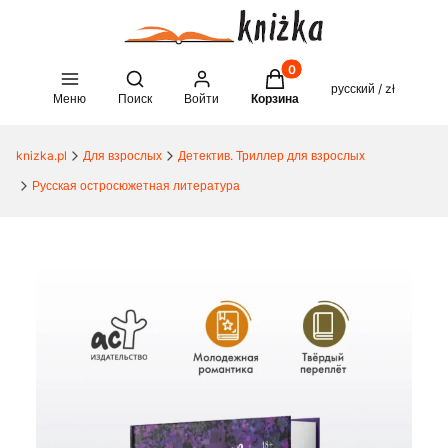
Товары в корзине: 0. See 
Open search engine
русский / zł
Меню
Поиск
Войти
Корзина
knizka.pl
Для взрослых
Детектив. Триллер для взрослых
Русская остросюжетная литература