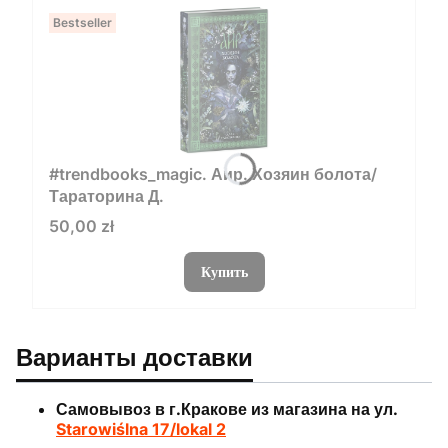
Bestseller
#trendbooks_magic. Аир. Хозяин болота/
Тараторина Д.
Цена
50,00 zł
Купить
Варианты доставки
Самовывоз в г.Кракове из магазина на ул.
Starowiślna 17/lokal 2