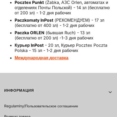
Pocztex Punkt
(Żabka, АЗС Orlen, автоматах и
отделениях Почты Польской) - 14 зл (бесплатно
от 200 зл) - 1-2 дня рабочих
Paczkomaty InPost
(РЕКОМЕНДУЕМ) - 17 зл
(бесплатно от 400 зл) - 1-2 дня рабочих
Paczka ORLEN
(бывшая Ruch) - 13 зл
(бесплатно от 200 зл) -1-3 дня рабочих
Курьер InPost
- 20 зл, Курьер Pocztex Poczta
Polska - 15 зл - 1-2 дня рабочих
Международная доставка
Footer menu
ИНФОРМАЦИЯ
Regulaminy/Пользовательское соглашение
Возврат товара