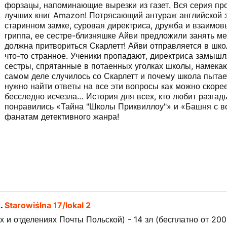
форзацы, напоминающие вырезки из газет. Вся серия пр
лучших книг Amazon! Потрясающий антураж английской 
старинном замке, суровая директриса, дружба и взаимовы
гриппа, ее сестре-близняшке Айви предложили занять ме
должна притвориться Скарлетт! Айви отправляется в школ
что-то странное. Ученики пропадают, директриса замышл
сестры, спрятанные в потаенных уголках школы, намекаю
самом деле случилось со Скарлетт и почему школа пытает
нужно найти ответы на все эти вопросы как можно скоре
бесследно исчезла… История для всех, кто любит разгады
понравились «Тайна "Школы Приквиллоу"» и «Башня с 
фанатам детективного жанра!
л.
Starowiślna 17/lokal 2
 и отделениях Почты Польской) - 14 зл (бесплатно от 200 