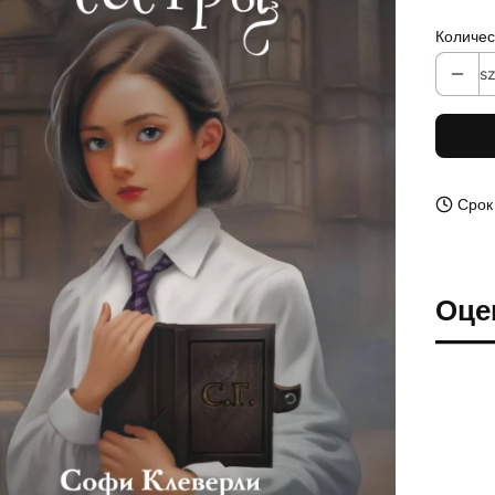
Количес
sz
Срок
Оце