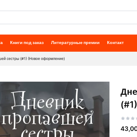
та
Книги под заказ
Литературные премии
Контакт
шей сестры (#1) (Новое оформление)
Дне
(#1
Цена
43,00