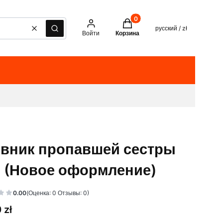
Товары в корзине: 0. See det
русский / zł
Очистить
Поиск
Войти
Корзина
вник пропавшей сестры
) (Новое оформление)
0.00
(Оценка: 0 Отзывы: 0)
 zł