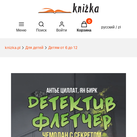
Товары в корзине: 0. See 
Open search engine
русский / zł
Меню
Поиск
Войти
Корзина
knizka.pl
Для детей
Детям от 6 до 12