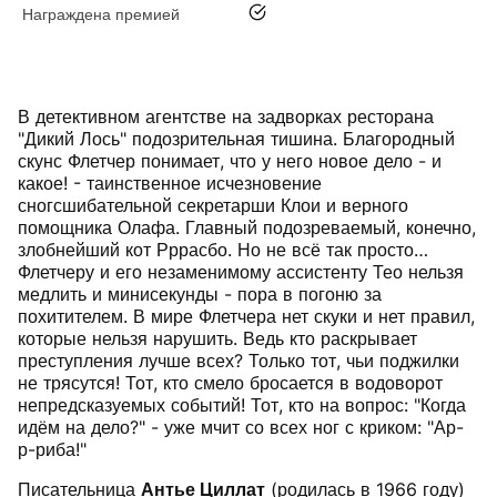
да
Награждена премией
В детективном агентстве на задворках ресторана
"Дикий Лось" подозрительная тишина. Благородный
скунс Флетчер понимает, что у него новое дело - и
какое! - таинственное исчезновение
сногсшибательной секретарши Клои и верного
помощника Олафа. Главный подозреваемый, конечно,
злобнейший кот Рррасбо. Но не всё так просто…
Флетчеру и его незаменимому ассистенту Тео нельзя
медлить и минисекунды - пора в погоню за
похитителем. В мире Флетчера нет скуки и нет правил,
которые нельзя нарушить. Ведь кто раскрывает
преступления лучше всех? Только тот, чьи поджилки
не трясутся! Тот, кто смело бросается в водоворот
непредсказуемых событий! Тот, кто на вопрос: "Когда
идём на дело?" - уже мчит со всех ног с криком: "Ар-
р-риба!"
Писательница
Антье Циллат
(родилась в 1966 году)