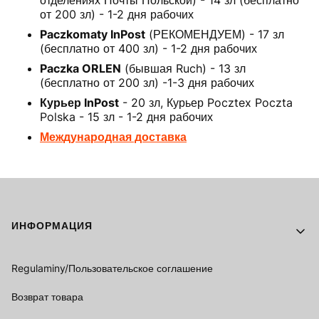
отделениях Почты Польской) - 14 зл (бесплатно
от 200 зл) - 1-2 дня рабочих
Paczkomaty InPost
(РЕКОМЕНДУЕМ) - 17 зл
(бесплатно от 400 зл) - 1-2 дня рабочих
Paczka ORLEN
(бывшая Ruch) - 13 зл
(бесплатно от 200 зл) -1-3 дня рабочих
Курьер InPost
- 20 зл, Курьер Pocztex Poczta
Polska - 15 зл - 1-2 дня рабочих
Международная доставка
Footer menu
ИНФОРМАЦИЯ
Regulaminy/Пользовательское соглашение
Возврат товара