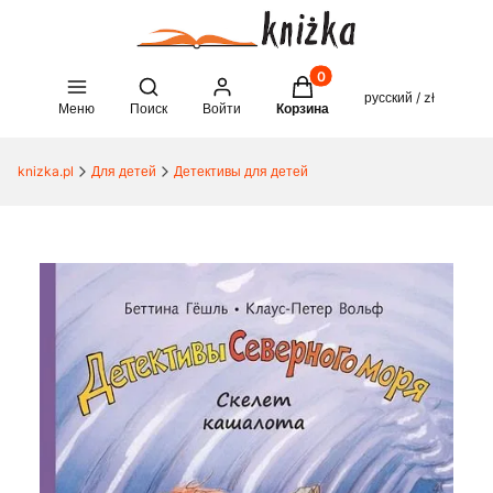
Товары в корзине: 0. See 
Open search engine
русский / zł
Меню
Поиск
Войти
Корзина
knizka.pl
Для детей
Детективы для детей