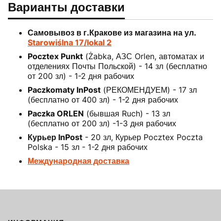
Варианты доставки
Самовывоз в г.Кракове из магазина на ул.
Starowiślna 17/lokal 2
Pocztex Punkt
(Żabka, АЗС Orlen, автоматах и
отделениях Почты Польской) - 14 зл (бесплатно
от 200 зл) - 1-2 дня рабочих
Paczkomaty InPost
(РЕКОМЕНДУЕМ) - 17 зл
(бесплатно от 400 зл) - 1-2 дня рабочих
Paczka ORLEN
(бывшая Ruch) - 13 зл
(бесплатно от 200 зл) -1-3 дня рабочих
Курьер InPost
- 20 зл, Курьер Pocztex Poczta
Polska - 15 зл - 1-2 дня рабочих
Международная доставка
Footer menu