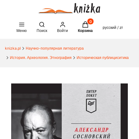
Товары в корзине: 0. See 
Open search engine
русский / zł
Меню
Поиск
Войти
Корзина
knizka.pl
Научно-популярная литература
История. Археология. Этнография
Историческая публициситика