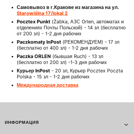
Самовывоз в г.Кракове из магазина на ул.
Starowiślna 17/lokal 2
Pocztex Punkt
(Żabka, АЗС Orlen, автоматах и
отделениях Почты Польской) - 14 зл (бесплатно
от 200 зл) - 1-2 дня рабочих
Paczkomaty InPost
(РЕКОМЕНДУЕМ) - 17 зл
(бесплатно от 400 зл) - 1-2 дня рабочих
Paczka ORLEN
(бывшая Ruch) - 13 зл
(бесплатно от 200 зл) -1-3 дня рабочих
Курьер InPost
- 20 зл, Курьер Pocztex Poczta
Polska - 15 зл - 1-2 дня рабочих
Международная доставка
Footer menu
ИНФОРМАЦИЯ