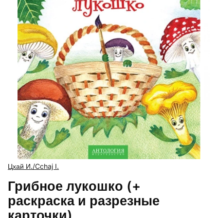
Цхай И./Cchaj I.
Грибное лукошко (+
раскраска и разрезные
карточки)