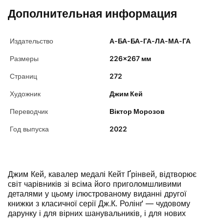
Дополнительная информация
Издательство
А-БА-БА-ГА-ЛА-МА-ГА
Размеры
226×267 мм
Страниц
272
Художник
Джим Кей
Переводчик
Віктор Морозов
Год выпуска
2022
Джим Кей, кавалер медалі Кейт Ґрінвей, відтворює
світ чарівників зі всіма його приголомшливими
деталями у цьому ілюстрованому виданні другої
книжки з класичної серії Дж.К. Ролінґ — чудовому
дарунку і для вірних шанувальників, і для нових