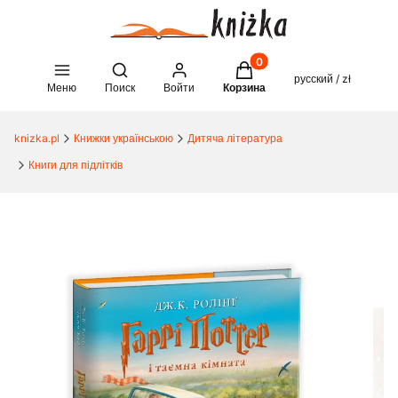
Товары в корзине: 0. See 
Open search engine
русский / zł
Меню
Поиск
Войти
Корзина
knizka.pl
Книжки українською
Дитяча література
Книги для підлітків