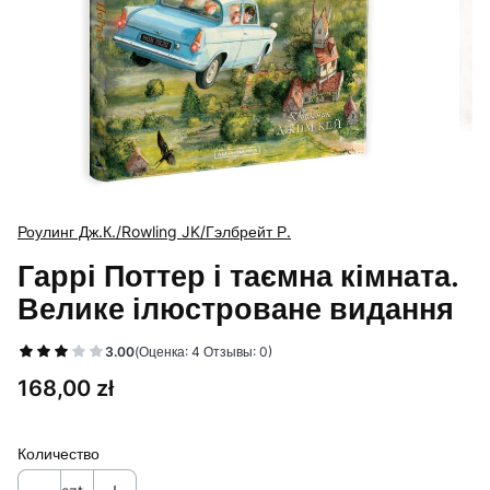
Роулинг Дж.К./Rowling JK/Гэлбрейт Р.
Гаррі Поттер і таємна кімната.
Велике ілюстроване видання
3.00
(Оценка: 4 Отзывы: 0)
Цена
168,00 zł
Количество