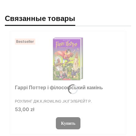
Связанные товары
Bestseller
Гаррі Поттер і філософський камінь
ПРОИЗВОДИТЕЛЬ
РОУЛИНГ ДЖ.К./ROWLING JK/ГЭЛБРЕЙТ Р.
Цена
53,00 zł
Купить