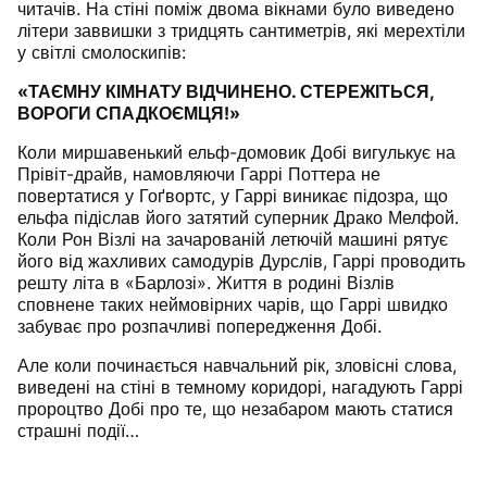
читачів. На стіні поміж двома вікнами було виведено
літери заввишки з тридцять сантиметрів, які мерехтіли
у світлі смолоскипів:
«ТАЄМНУ КІМНАТУ ВІДЧИНЕНО. СТЕРЕЖІТЬСЯ,
ВОРОГИ СПАДКОЄМЦЯ!»
Коли миршавенький ельф-домовик Добі вигулькує на
Прівіт-драйв, намовляючи Гаррі Поттера не
повертатися у Гоґвортс, у Гаррі виникає підозра, що
ельфа підіслав його затятий суперник Драко Мелфой.
Коли Рон Візлі на зачарованій летючій машині рятує
його від жахливих самодурів Дурслів, Гаррі проводить
решту літа в «Барлозі». Життя в родині Візлів
сповнене таких неймовірних чарів, що Гаррі швидко
забуває про розпачливі попередження Добі.
Але коли починається навчальний рік, зловісні слова,
виведені на стіні в темному коридорі, нагадують Гаррі
пророцтво Добі про те, що незабаром мають статися
страшні події…