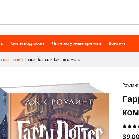
та
Книги под заказ
Литературные премии
Контакт
 подростков
Гарри Поттер и Тайная комната
Роулинг
Гар
ком
Цена
69,00