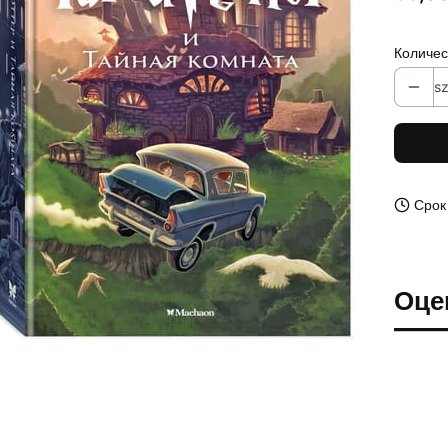
Количес
sz
Срок
Оце