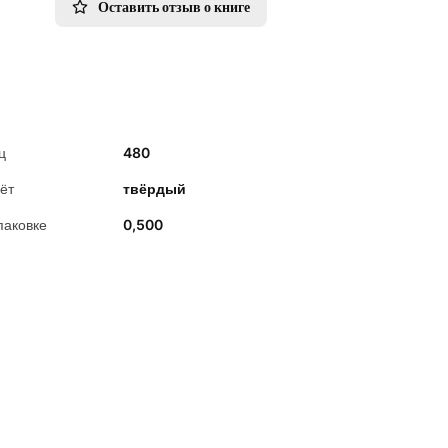
Оставить отзыв о книге
ц
480
ёт
твёрдый
паковке
0,500