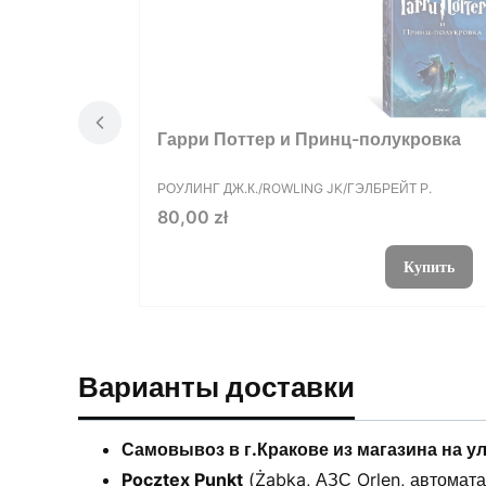
Гарри Поттер и Принц-полукровка
ПРОИЗВОДИТЕЛЬ
РОУЛИНГ ДЖ.К./ROWLING JK/ГЭЛБРЕЙТ Р.
Цена
80,00 zł
Купить
Варианты доставки
Самовывоз в г.Кракове из магазина на у
Pocztex Punkt
(Żabka, АЗС Orlen, автоматах