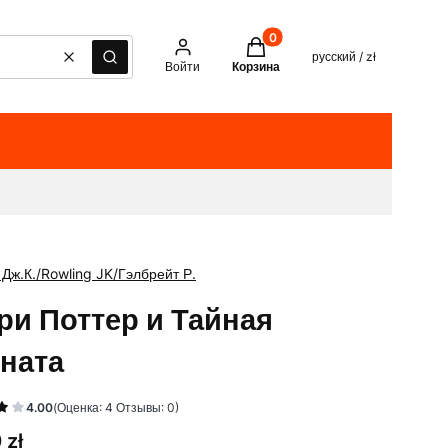
Товары в корзине: 0. See det
русский / zł
Очистить
Поиск
Войти
Корзина
 Дж.К./Rowling JK/Гэлбрейт Р.
ри Поттер и Тайная
ната
4.00
(Оценка: 4 Отзывы: 0)
 zł