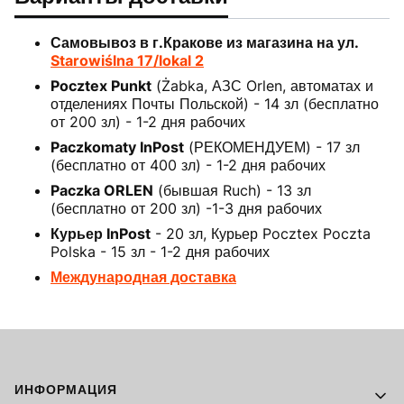
Самовывоз в г.Кракове из магазина на ул.
Starowiślna 17/lokal 2
Pocztex Punkt
(Żabka, АЗС Orlen, автоматах и
отделениях Почты Польской) - 14 зл (бесплатно
от 200 зл) - 1-2 дня рабочих
Paczkomaty InPost
(РЕКОМЕНДУЕМ) - 17 зл
(бесплатно от 400 зл) - 1-2 дня рабочих
Paczka ORLEN
(бывшая Ruch) - 13 зл
(бесплатно от 200 зл) -1-3 дня рабочих
Курьер InPost
- 20 зл, Курьер Pocztex Poczta
Polska - 15 зл - 1-2 дня рабочих
Международная доставка
Footer menu
ИНФОРМАЦИЯ