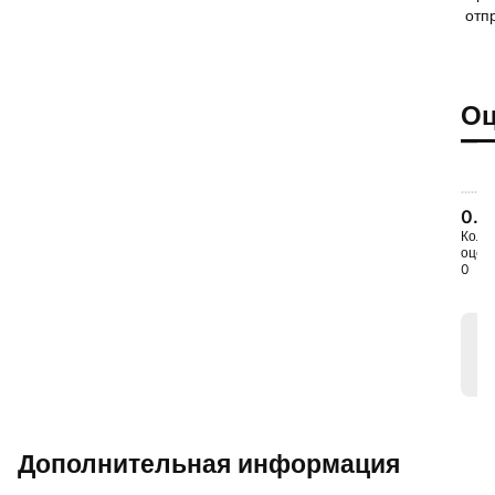
отп
Оц
0.0
Коли
оцено
0
Дополнительная информация