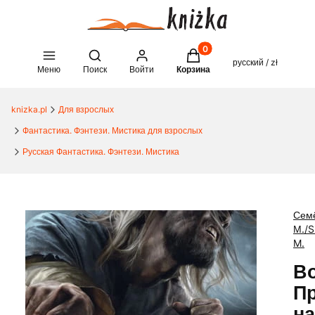
Товары в корзине: 0. See 
Open search engine
русский / zł
Меню
Поиск
Войти
Корзина
knizka.pl
Для взрослых
Фантастика. Фэнтези. Мистика для взрослых
Русская Фантастика. Фэнтези. Мистика
Сем
М./S
M.
В
П
на