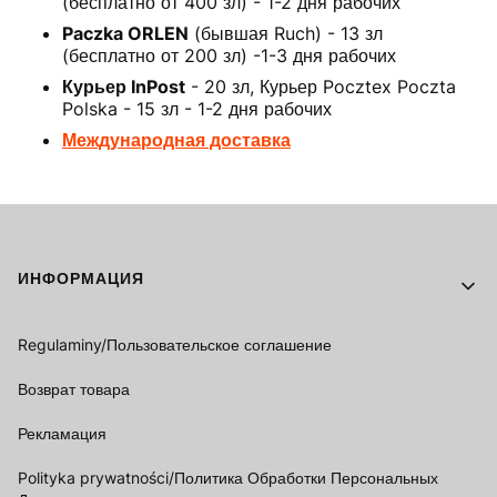
(бесплатно от 400 зл) - 1-2 дня рабочих
Paczka ORLEN
(бывшая Ruch) - 13 зл
(бесплатно от 200 зл) -1-3 дня рабочих
Курьер InPost
- 20 зл, Курьер Pocztex Poczta
Polska - 15 зл - 1-2 дня рабочих
Международная доставка
Footer menu
ИНФОРМАЦИЯ
Regulaminy/Пользовательское соглашение
Возврат товара
Рекламация
Polityka prywatności/Политика Обработки Персональных