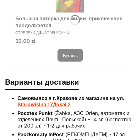
Большая пятерка для жизни: приключение
продолжается
ПРОИЗВОДИТЕЛЬ
СТРЕЛЕКИ ДЖ./STRELECKY J.
Цена
36,00 zł
Купить
Варианты доставки
Самовывоз в г.Кракове из магазина на ул.
Starowiślna 17/lokal 2
Pocztex Punkt
(Żabka, АЗС Orlen, автоматах и
отделениях Почты Польской) - 14 зл (бесплатно
от 200 зл) - 1-2 дня рабочих
Paczkomaty InPost
(РЕКОМЕНДУЕМ) - 17 зл