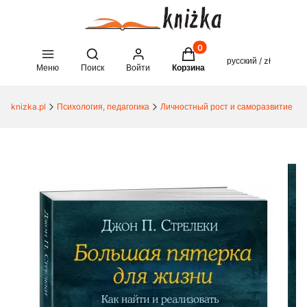
Товары в корзине: 0. See 
Open search engine
русский / zł
Меню
Поиск
Войти
Корзина
knizka.pl
Психология, педагогика
Личностный рост и саморазвитие