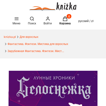
Товары в корзине: 0. See 
Open search engine
русский / zł
Меню
Поиск
Войти
Корзина
knizka.pl
Для взрослых
Фантастика. Фэнтези. Мистика для взрослых
Зарубежная Фантастика. Фэнтези. Мистика