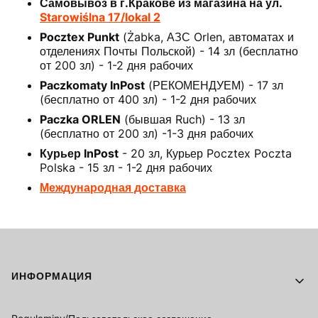
Самовывоз в г.Кракове из магазина на ул.
Starowiślna 17/lokal 2
Pocztex Punkt
(Żabka, АЗС Orlen, автоматах и
отделениях Почты Польской) - 14 зл (бесплатно
от 200 зл) - 1-2 дня рабочих
Paczkomaty InPost
(РЕКОМЕНДУЕМ) - 17 зл
(бесплатно от 400 зл) - 1-2 дня рабочих
Paczka ORLEN
(бывшая Ruch) - 13 зл
(бесплатно от 200 зл) -1-3 дня рабочих
Курьер InPost
- 20 зл, Курьер Pocztex Poczta
Polska - 15 зл - 1-2 дня рабочих
Международная доставка
Footer menu
ИНФОРМАЦИЯ