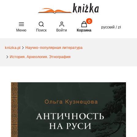
Товары в корзине: 0. See 
Open search engine
русский / zł
Меню
Поиск
Войти
Корзина
knizka.pl
Научно-популярная литература
История. Археология. Этнография