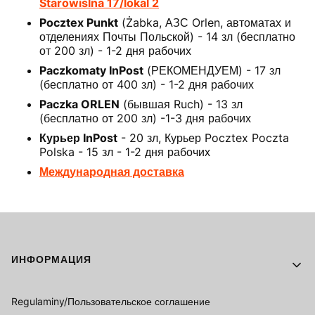
Starowiślna 17/lokal 2
Pocztex Punkt
(Żabka, АЗС Orlen, автоматах и
отделениях Почты Польской) - 14 зл (бесплатно
от 200 зл) - 1-2 дня рабочих
Paczkomaty InPost
(РЕКОМЕНДУЕМ) - 17 зл
(бесплатно от 400 зл) - 1-2 дня рабочих
Paczka ORLEN
(бывшая Ruch) - 13 зл
(бесплатно от 200 зл) -1-3 дня рабочих
Курьер InPost
- 20 зл, Курьер Pocztex Poczta
Polska - 15 зл - 1-2 дня рабочих
Международная доставка
Footer menu
ИНФОРМАЦИЯ
Regulaminy/Пользовательское соглашение