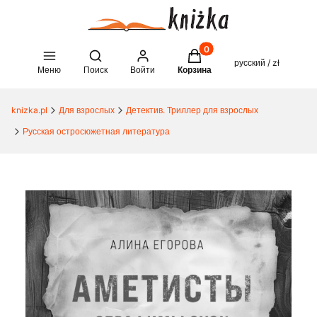
Товары в корзине: 0. See 
Open search engine
русский / zł
Меню
Поиск
Войти
Корзина
knizka.pl
Для взрослых
Детектив. Триллер для взрослых
Русская остросюжетная литература