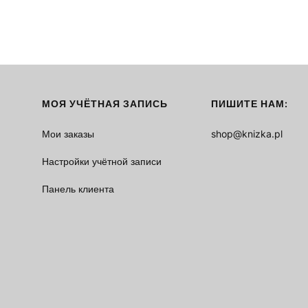
МОЯ УЧЁТНАЯ ЗАПИСЬ
ПИШИТЕ НАМ:
Мои заказы
shop@knizka.pl
Настройки учётной записи
Панель клиента