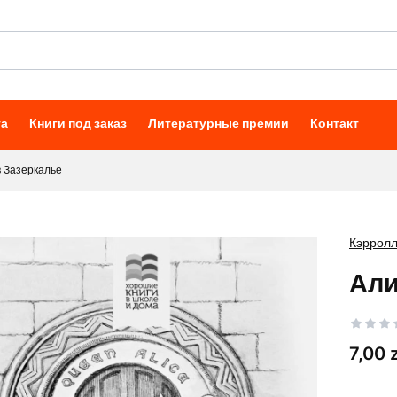
та
Книги под заказ
Литературные премии
Контакт
в Зазеркалье
Кэрролл 
Али
Цена
7,00 z