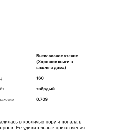
Внеклассное чтение
(Хорошие книги в
школе и дома)
ц
160
ёт
твёрдый
паковке
0.709
алилась в кроличью нору и попала в
героев. Ее удивительные приключения