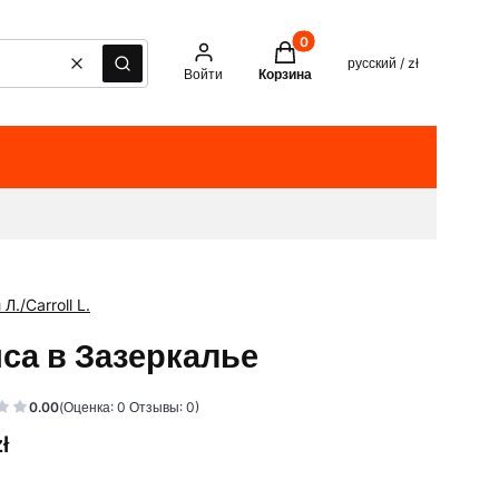
Товары в корзине: 0. See det
русский / zł
Очистить
Поиск
Войти
Корзина
Л./Carroll L.
са в Зазеркалье
0.00
(Оценка: 0 Отзывы: 0)
ł