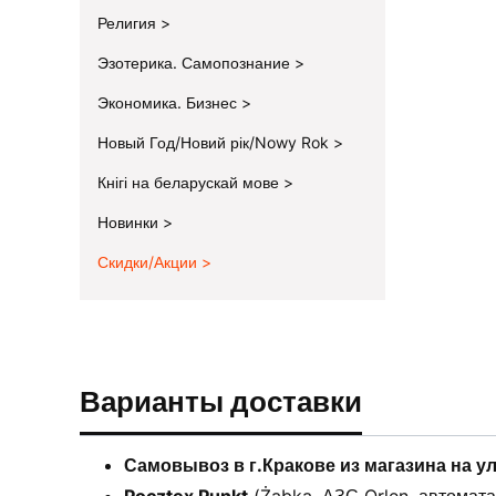
Религия
Эзотерика. Самопознание
Экономика. Бизнес
Новый Год/Новий рік/Nowy Rok
Кнігі на беларускай мове
Новинки
Скидки/Акции
End of menu
Варианты доставки
Самовывоз в г.Кракове из магазина на у