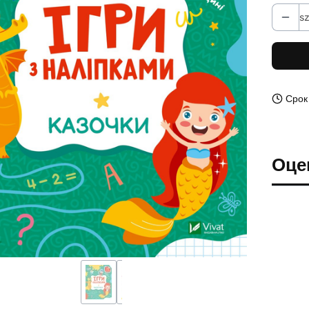
sz
Срок
Оце