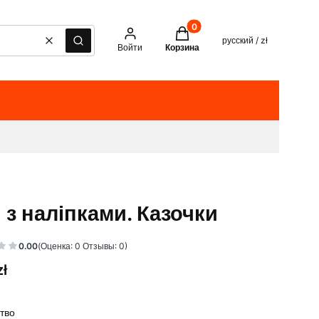
Товары в корзине: 0. See det
русский / zł
Очистить
Поиск
Войти
Корзина
и з наліпками. Казочки
0.00
(Оценка: 0 Отзывы: 0)
zł
тво