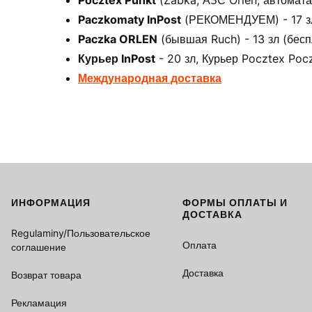
Pocztex Punkt
(Żabka, АЗС Orlen, автоматах
Paczkomaty InPost
(РЕКОМЕНДУЕМ) - 17 зл 
Paczka ORLEN
(бывшая Ruch) - 13 зл (бесп
Курьер InPost
- 20 зл, Курьер Pocztex Pocz
Международная доставка
ИНФОРМАЦИЯ
ФОРМЫ ОПЛАТЫ И
Footer menu
ДОСТАВКА
Regulaminy/Пользовательское
Оплата
соглашение
Доставка
Возврат товара
Рекламация