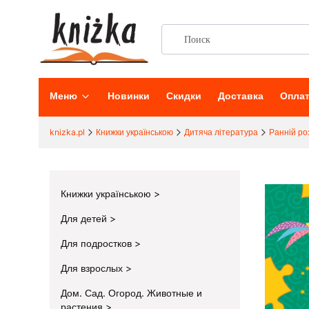
Меню
Новинки
Скидки
Доставка
Опла
knizka.pl
Книжки українською
Дитяча література
Ранній ро
Книжки українською
Для детей
Для подростков
Для взрослых
Дом. Сад. Огород. Животные и
растения