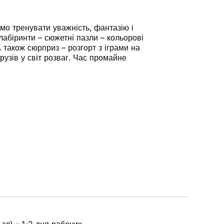
умо тренувати уважність, фантазію і
лабіринти – сюжетні пазли – кольорові
А також сюрприз – розгорт з іграми на
рузів у світ розваг. Час промайне