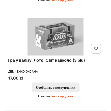
Наличие:
нет в продаже
Гра у валізу. Лото. Світ навколо (3 plu)
ПРОИЗВОДИТЕЛЬ
ДЕМЧЕНКО ОКСАНА
Цена
17,00 zł
Сообщить о поступлении
Наличие:
нет в продаже