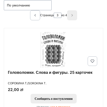
По умолчанию
Страница
из 4
Previous products
Next products
Головоломки. Слова и фигуры. 25 карточек
ПРОИЗВОДИТЕЛЬ
СОРОКИНА Т./SOROKINA T.
Цена
22,00 zł
Сообщить о поступлении