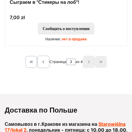
Сыграем в "Стикеры на лоб"!
Цена
7,00 zł
Сообщить о поступлении
Наличие:
нет в продаже
Страница
из 4
Return to the first product page
Go to the last 
Доставка по Польше
Самовывоз в г.Кракове из магазина на
Starowiślna
17/lokal 2
, понедельник - пятница: с 10.00 до 18.00,