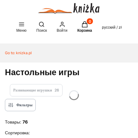
Товары в корзине: 0. See 
Open search engine
русский / zł
Меню
Поиск
Войти
Корзина
Go to:
knizka.pl
Настольные игры
Развивающие игрушки
26
Фильтры
Товары:
76
Список товаров
Сортировка: