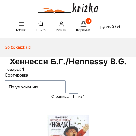
Товары в корзине: 0. See 
Open search engine
русский / zł
Меню
Поиск
Войти
Корзина
Go to:
knizka.pl
Хеннесси Б.Г./Hennessy B.G.
Товары:
1
Список товаров
Сортировка:
По умолчанию
Страница
из 1