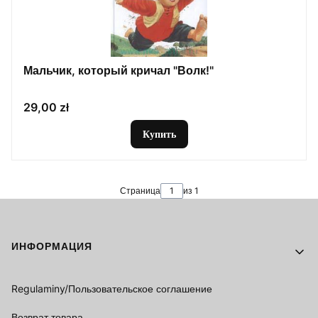
Мальчик, который кричал "Волк!"
Цена
29,00 zł
Купить
Страница
из 1
Footer menu
ИНФОРМАЦИЯ
Regulaminy/Пользовательское соглашение
Возврат товара