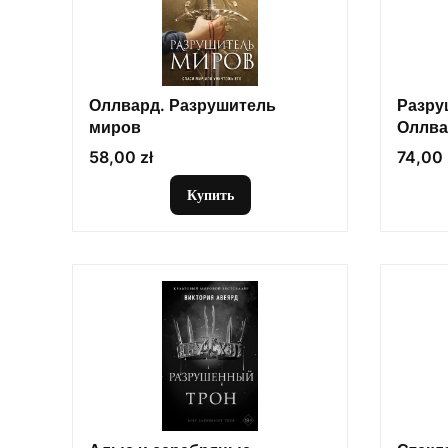
Оллвард. Разрушитель
Разру
миров
Оллва
Цена
Цена
58,00 zł
74,00 
Купить