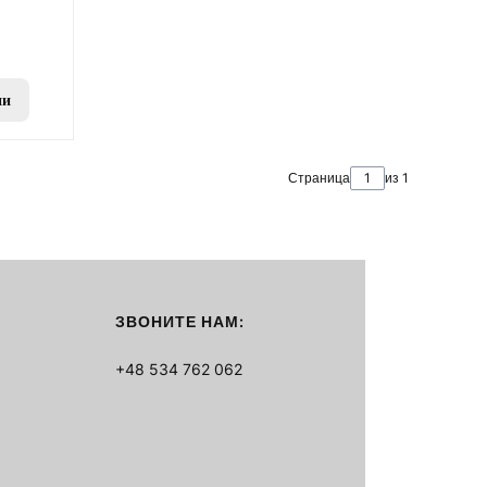
ии
Страница
из 1
ЗВОНИТЕ НАМ:
+48 534 762 062