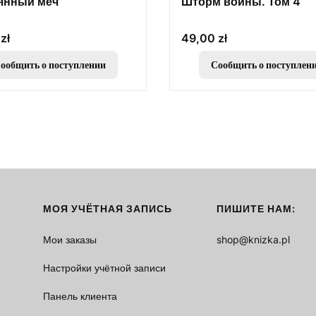
янный меч
Шторм войны. Том 4
Цена
zł
49,00 zł
ообщить о поступлении
Сообщить о поступлен
МОЯ УЧЁТНАЯ ЗАПИСЬ
ПИШИТЕ НАМ:
Мои заказы
shop@knizka.pl
Настройки учётной записи
Панель клиента