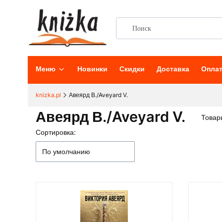
Меню
Новинки
Скидки
Доставка
Опла
knizka.pl
Авеярд В./Aveyard V.
Авеярд В./Aveyard V.
Товар
Сортировка:
Список товаров
По умолчанию