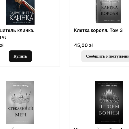
шитель клинка.
Клетка короля. Том 3
рд
Цена
zł
45,00 zł
Купить
Сообщить о поступлен