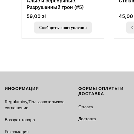
Алые и серебряные.
Стекл
Разрушенный трон (#5)
Цена
Цена
59,00 zł
45,00 
Сообщить о поступлении
С
ИНФОРМАЦИЯ
ФОРМЫ ОПЛАТЫ И
Footer menu
ДОСТАВКА
Regulaminy/Пользовательское
Оплата
соглашение
Доставка
Возврат товара
Рекламация