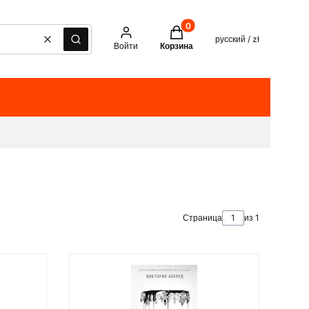
Товары в корзине: 0. See det
русский / zł
Очистить
Поиск
Войти
Корзина
Страница
из 1